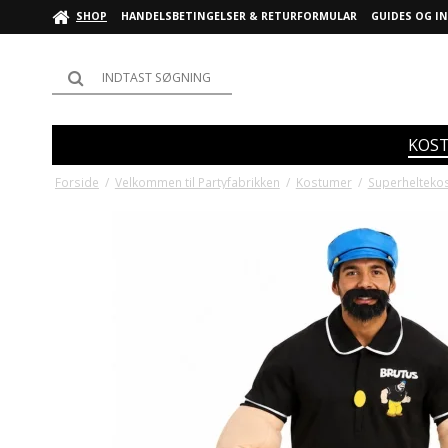
SHOP
HANDELSBETINGELSER & RETURFORMULAR
GUIDES OG I
KOS
Forside
/
Velkommen til Partyfabrikken
/
Kostumer
/
Superhelteko