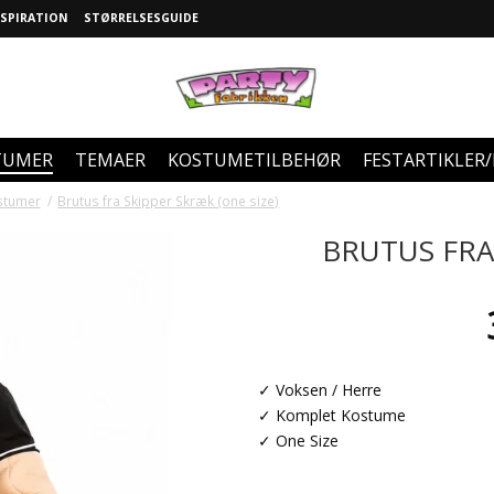
NSPIRATION
STØRRELSESGUIDE
TUMER
TEMAER
KOSTUMETILBEHØR
FESTARTIKLER
stumer
/
Brutus fra Skipper Skræk (one size)
BRUTUS FRA 
✓ Voksen / Herre
✓ Komplet Kostume
✓ One Size