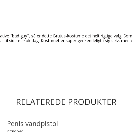
imative "bad guy", så er dette Brutus-kostume det helt rigtige valg. So
eval til sidste skoledag. Kostumet er super genkendeligt i sig selv, me
RELATEREDE PRODUKTER
Penis vandpistol
FF58268