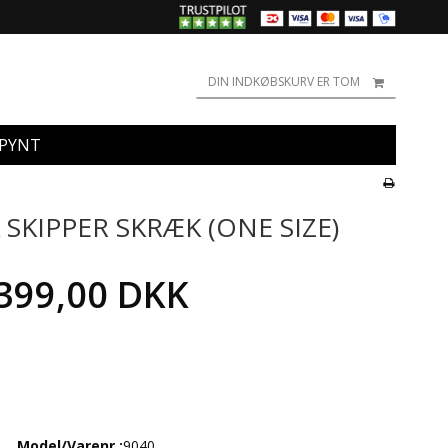
DIN INDKØBSKURV ER TOM
/PYNT
SKIPPER SKRÆK (ONE SIZE)
399,00 DKK
Model/Varenr.:
9040