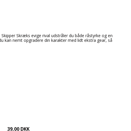
m Skipper Skræks evige rival udstråler du både råstyrke og en
n du kan nemt opgradere din karakter med lidt ekstra gear, så
39,00 DKK