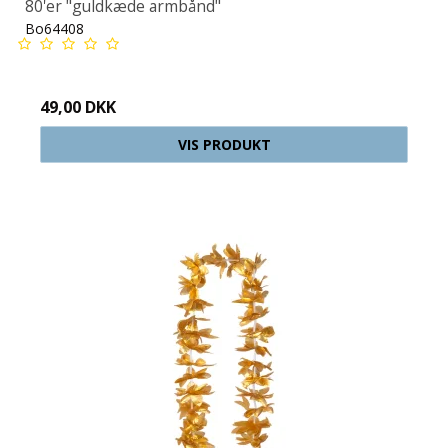
80'er "guldkæde armbånd"
Bo64408
49,00 DKK
VIS PRODUKT