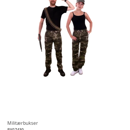
Militærbukser
PX07430