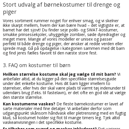
Stort udvalg af børnekostumer til drenge og
piger
Vores sortiment rummer noget for enhver smag, og vi skelner
ikke skarpt mellem, hvem der kan bære hvad – det vigtigste er, at
barnet har det sjovt! Du finder seje politi- og SWAT-kostumer,
smukke prinsessekjoler, uhyggelige zombier, søde dyredragter og
meget mere. Mange af vores modeller er unisex og passer
perfekt til både drenge og piger, der ønsker at redde verden eller
sprede magi. Gå på opdagelse i kategorien sammen med dit barn
og find jeres fælles favorit til den næste store fest.
3. FAQ om kostumer til børn
Hvilken størrelse kostume skal jeg vælge til mit barn?
Vi
anbefaler altid, at du kigger på den specifikke størrelsesguide
under det enkelte kostume. Hvis dit barn ligger imellem to
størrelser, eller hvis der skal være plads til varmt tøj indenunder til
udendørs brug (f.eks. til fastelavn), er det ofte en god idé at vælge
den største størrelse.
Kan kostumerne vaskes?
De fleste børnekostumer er lavet af
sarte materialer med fine detaljer. Vi anbefaler derfor som
udgangspunkt skånsom håndvask eller pletrensning med en fugtig
klud, så kostumet holder sig flot til mange timers leg. Tjek altid
vaskeanvisningen i det specifikke kostume.
Er tilbehør som sværd og masker inkluderet?
Det varierer