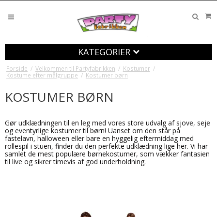
KATEGORIER
Forside
/
Velkommen til Partyfabrikken
/
Kostumer
/
Kostume efter målgruppe
/
Kostumer børn
KOSTUMER BØRN
Gør udklædningen til en leg med vores store udvalg af sjove, seje
og eventyrlige kostumer til børn! Uanset om den står på
fastelavn, halloween eller bare en hyggelig eftermiddag med
rollespil i stuen, finder du den perfekte udklædning lige her. Vi har
samlet de mest populære børnekostumer, som vækker fantasien
til live og sikrer timevis af god underholdning.