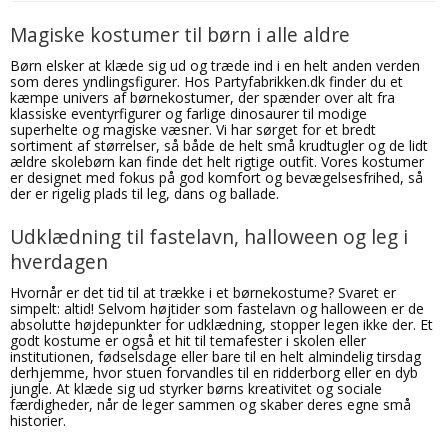
Magiske kostumer til børn i alle aldre
Børn elsker at klæde sig ud og træde ind i en helt anden verden
som deres yndlingsfigurer. Hos Partyfabrikken.dk finder du et
kæmpe univers af børnekostumer, der spænder over alt fra
klassiske eventyrfigurer og farlige dinosaurer til modige
superhelte og magiske væsner. Vi har sørget for et bredt
sortiment af størrelser, så både de helt små krudtugler og de lidt
ældre skolebørn kan finde det helt rigtige outfit. Vores kostumer
er designet med fokus på god komfort og bevægelsesfrihed, så
der er rigelig plads til leg, dans og ballade.
Udklædning til fastelavn, halloween og leg i
hverdagen
Hvornår er det tid til at trække i et børnekostume? Svaret er
simpelt: altid! Selvom højtider som fastelavn og halloween er de
absolutte højdepunkter for udklædning, stopper legen ikke der. Et
godt kostume er også et hit til temafester i skolen eller
institutionen, fødselsdage eller bare til en helt almindelig tirsdag
derhjemme, hvor stuen forvandles til en ridderborg eller en dyb
jungle. At klæde sig ud styrker børns kreativitet og sociale
færdigheder, når de leger sammen og skaber deres egne små
historier.