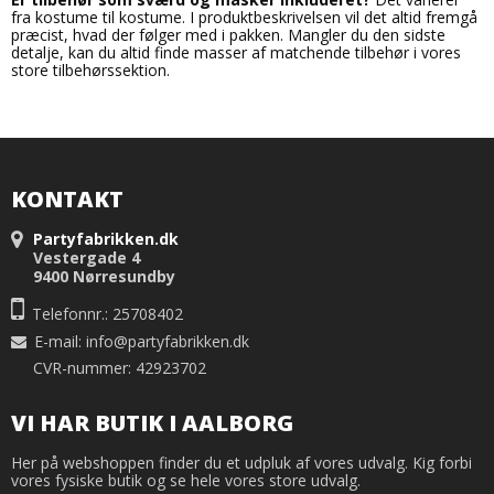
fra kostume til kostume. I produktbeskrivelsen vil det altid fremgå
præcist, hvad der følger med i pakken. Mangler du den sidste
detalje, kan du altid finde masser af matchende tilbehør i vores
store tilbehørssektion.
KONTAKT
Partyfabrikken.dk
Vestergade 4
9400 Nørresundby
Telefonnr.: 25708402
E-mail
:
info@partyfabrikken.dk
CVR-nummer: 42923702
VI HAR BUTIK I AALBORG
Her på webshoppen finder du et udpluk af vores udvalg. Kig forbi
vores fysiske butik og se hele vores store udvalg.