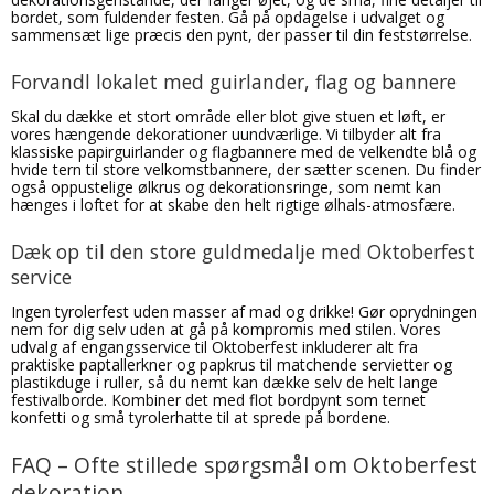
bordet, som fuldender festen. Gå på opdagelse i udvalget og
sammensæt lige præcis den pynt, der passer til din feststørrelse.
Forvandl lokalet med guirlander, flag og bannere
Skal du dække et stort område eller blot give stuen et løft, er
vores hængende dekorationer uundværlige. Vi tilbyder alt fra
klassiske papirguirlander og flagbannere med de velkendte blå og
hvide tern til store velkomstbannere, der sætter scenen. Du finder
også oppustelige ølkrus og dekorationsringe, som nemt kan
hænges i loftet for at skabe den helt rigtige ølhals-atmosfære.
Dæk op til den store guldmedalje med Oktoberfest
service
Ingen tyrolerfest uden masser af mad og drikke! Gør oprydningen
nem for dig selv uden at gå på kompromis med stilen. Vores
udvalg af engangsservice til Oktoberfest inkluderer alt fra
praktiske paptallerkner og papkrus til matchende servietter og
plastikduge i ruller, så du nemt kan dække selv de helt lange
festivalborde. Kombiner det med flot bordpynt som ternet
konfetti og små tyrolerhatte til at sprede på bordene.
FAQ – Ofte stillede spørgsmål om Oktoberfest
dekoration