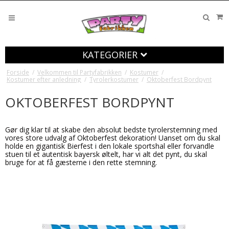
KATEGORIER
Forside
/
Velkommen til Partyfabrikken
/
Kostumer
/
Kostumer efter anledning
/
Tyrolerkostumer
/
Oktoberfest Bordpynt
OKTOBERFEST BORDPYNT
Gør dig klar til at skabe den absolut bedste tyrolerstemning med
vores store udvalg af Oktoberfest dekoration! Uanset om du skal
holde en gigantisk Bierfest i den lokale sportshal eller forvandle
stuen til et autentisk bayersk øltelt, har vi alt det pynt, du skal
bruge for at få gæsterne i den rette stemning.