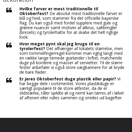
Hvilke farver er mest traditionelle til
Oktoberfest?
De absolut mest traditionelle farver er
blå og hvid, som stammer fra det officielle bayerske
flag. Du kan også med fordel supplere med gule og
grønne nuancer samt motiver af ølkrus, saltkringler
(brezels) og tyrolerhatte for at skabe det helt rigtige
look.
Hvor meget pynt skal jeg bruge til en
tyrolerfest?
Det afhænger af lokalets størrelse, men
som tommelfingerregel kommer man rigtig langt med
en række lange ternede guirlander i loftet, matchende
duge på bordene og masser af servietter. Til de større
fester anbefaler vi også store vægbannere for at bryde
de bare flader.
Er jeres Oktoberfest duge plastik eller papir?
Vi
har begge dele i sortimentet. Vores plastikduge er
særligt populære til de store ølfester, da de er
slidstærke, tåler spildte øl og nemt kan tørres af i løbet
af aftenen eller rulles sammen og smides ud bagefter.