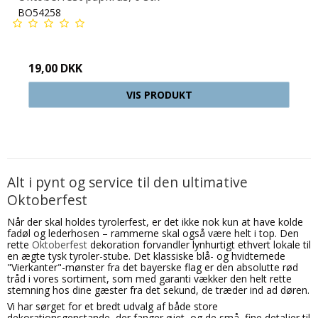
BO54258
19,00 DKK
VIS PRODUKT
Alt i pynt og service til den ultimative
Oktoberfest
Når der skal holdes tyrolerfest, er det ikke nok kun at have kolde
fadøl og lederhosen – rammerne skal også være helt i top. Den
rette
Oktoberfest
dekoration forvandler lynhurtigt ethvert lokale til
en ægte tysk tyroler-stube. Det klassiske blå- og hvidternede
"Vierkanter"-mønster fra det bayerske flag er den absolutte rød
tråd i vores sortiment, som med garanti vækker den helt rette
stemning hos dine gæster fra det sekund, de træder ind ad døren.
Vi har sørget for et bredt udvalg af både store
dekorationsgenstande, der fanger øjet, og de små, fine detaljer til